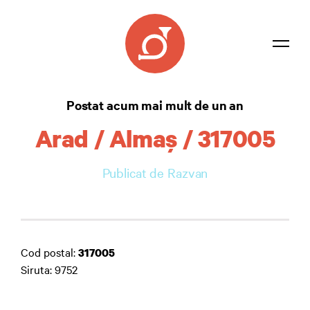
Listă coduri
Postat acum mai mult de un an
Confidențialitate
Arad / Almaş / 317005
Contact
Publicat de Razvan
Autentificare
Cod postal:
317005
Siruta: 9752