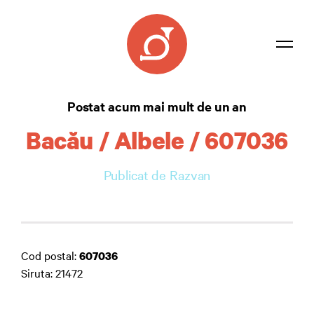
Listă coduri
Postat acum mai mult de un an
Confidențialitate
Bacău / Albele / 607036
Contact
Publicat de Razvan
Autentificare
Cod postal:
607036
Siruta: 21472