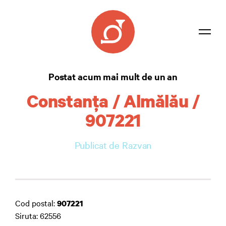
Listă coduri
Postat acum mai mult de un an
Confidențialitate
Constanţa / Almălău /
Contact
907221
Autentificare
Publicat de Razvan
Cod postal:
907221
Siruta: 62556