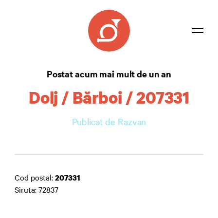
Listă coduri
Postat acum mai mult de un an
Confidențialitate
Dolj / Bărboi / 207331
Contact
Publicat de Razvan
Autentificare
Cod postal:
207331
Siruta: 72837