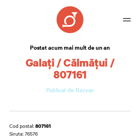
Listă coduri
Postat acum mai mult de un an
Confidențialitate
Galaţi / Călmăţui /
Contact
807161
Autentificare
Publicat de Razvan
Cod postal:
807161
Siruta: 76576