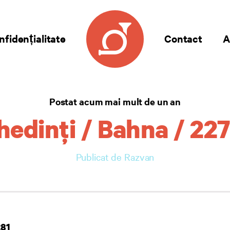
nfidențialitate
Contact
A
Postat acum mai mult de un an
edinţi / Bahna / 22
Publicat de Razvan
281