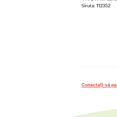
Siruta: 112352
Conectați-vă pe