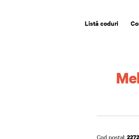
Listă coduri
Co
Meh
Cod postal:
227