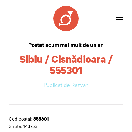
Listă coduri
Postat acum mai mult de un an
Confidențialitate
Sibiu / Cisnădioara /
Contact
555301
Autentificare
Publicat de Razvan
Cod postal:
555301
Siruta: 143753